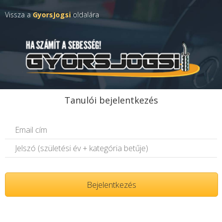
Vissza a
GyorsJogsi
oldalára
Tanulói bejelentkezés
Bejelentkezés