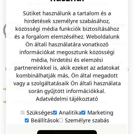
Ha külföldről jössz, ha villámgyorsan kell a
jogsi - nálunk találsz rá megoldást
Sütiket használunk a tartalom és a
hirdetések személyre szabásához,
Nálunk nem kell várnod a gyakorlati
közösségi média funkciók biztosításához
oktatásra
és a forgalom elemzéséhez. Weboldalunk
Tapasztalt és türelmes oktatóink minőségi képzést
Ön általi használatára vonatkozó
nyújtanak, gyorsan elkezdheted velük a vezetést
információkat megosztunk közösségi
média, hirdetési és elemzési
Modern, széles gépparkunkkal, kiváló oktatócsapatunkkal
partnereinkkel is, akik ezeket az adatokat
bármelyik jogosítvány kategóriát megszerezheted egyszerűen és
kombinálhatják más, Ön által megadott
gyorsan.
Autósiskolánkban folyamatosan indulnak szaktanfolyamok is:
vagy a szolgáltatásaik Ön általi használata
GKI vizsga nélkül és vizsgával - továbbképzésnél
során gyűjtött információkkal.
Adatvédelmi tájékoztató
GKI vizsgák országosan, online GKI tanfolyammal
Szükséges
Analitika
Marketing
Iratkozz be és kezdj még ma!
Beállítások
Személyre szabás
Jelentkezz