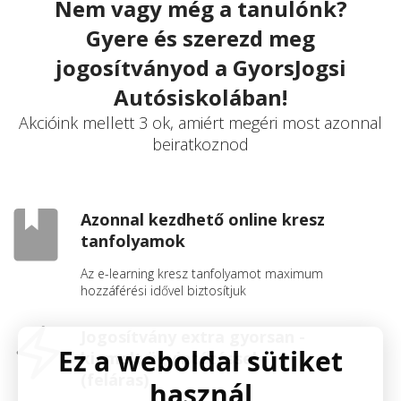
Nem vagy még a tanulónk?
Gyere és szerezd meg
jogosítványod a GyorsJogsi
Autósiskolában!
Akcióink mellett 3 ok, amiért megéri most azonnal
beiratkoznod
Azonnal kezdhető online kresz
tanfolyamok
Az e-learning kresz tanfolyamot maximum
hozzáférési idővel biztosítjuk
Jogosítvány extra gyorsan -
Ez a weboldal sütiket
kiemelt ügyintézéssel
(feláras)
használ