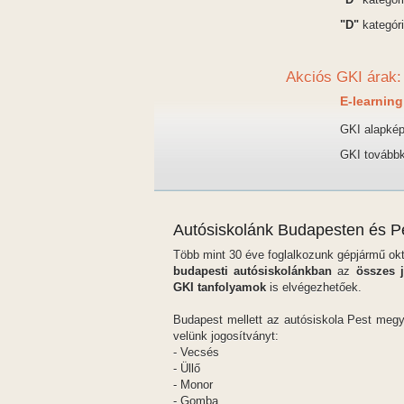
"D"
kategóri
Akciós GKI árak:
E-learning
GKI alapké
GKI továbbk
Autósiskolánk Budapesten és P
Több mint 30 éve foglalkozunk gépjármű okt
budapesti autósiskolánkban
az
összes j
GKI tanfolyamok
is elvégezhetőek.
Budapest mellett az autósiskola Pest megy
velünk jogosítványt:
- Vecsés
- Üllő
- Monor
- Gomba