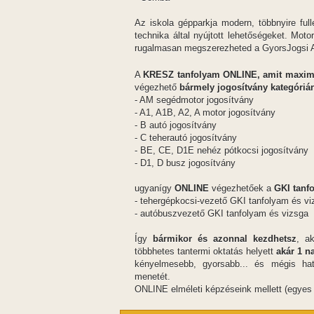
Az iskola gépparkja modern, többnyire ful
technika által nyújtott lehetőségeket. Mot
rugalmasan megszerezheted a GyorsJogsi A
A
KRESZ tanfolyam ONLINE, amit maximum
végezhető
bármely jogosítvány kategórián
- AM segédmotor jogosítvány
- A1, A1B, A2, A motor jogosítvány
- B autó jogosítvány
- C teherautó jogosítvány
- BE, CE, D1E nehéz pótkocsi jogosítvány
- D1, D busz jogosítvány
ugyanígy
ONLINE
végezhetőek a
GKI tanf
- tehergépkocsi-vezető GKI tanfolyam és vi
- autóbuszvezető GKI tanfolyam és vizsga
Így
bármikor és azonnal kezdhetsz
, a
többhetes tantermi oktatás helyett
akár 1 na
kényelmesebb, gyorsabb... és mégis hat
menetét.
ONLINE elméleti képzéseink mellett (egyes