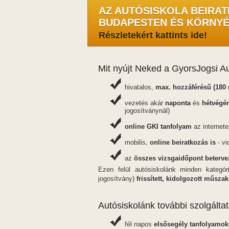
AZ AUTÓSISKOLA BEIRAT
BUDAPESTEN ÉS KÖRNY
Részletekért kattints ide!
Mit nyújt Neked a GyorsJogsi A
hivatalos,
max. hozzáférésű (180 
vezetés akár
naponta
és
hétvégé
jogosítványnál)
online GKI tanfolyam
az internete
mobilis,
online beiratkozás is
- vi
az
összes vizsgaidőpont beterve
Ezen felül autósiskolánk minden kategó
jogosítvány)
frissített, kidolgozott műszak
Autósiskolánk további szolgáltat
fél napos
elsősegély tanfolyamok