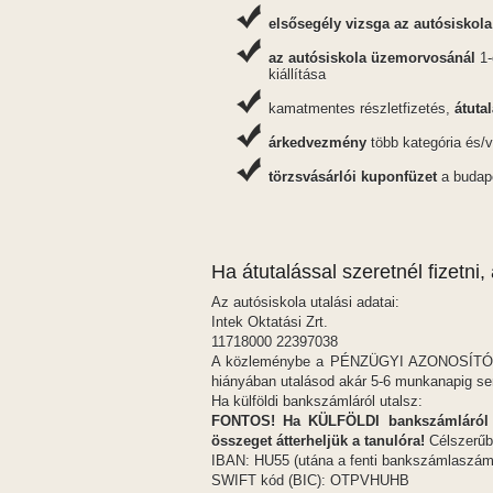
elsősegély vizsga az autósiskol
az autósiskola üzemorvosánál
1-
kiállítása
kamatmentes részletfizetés,
átutal
árkedvezmény
több kategória és/
törzsvásárlói kuponfüzet
a budap
Ha átutalással szeretnél fizetni
Az autósiskola utalási adatai:
Intek Oktatási Zrt.
11718000 22397038
A közleménybe a PÉNZÜGYI AZONOSÍTÓD ír
hiányában utalásod akár 5-6 munkanapig sem 
Ha külföldi bankszámláról utalsz:
FONTOS! Ha KÜLFÖLDI bankszámláról uta
összeget átterheljük a tanulóra!
Célszerűbb
IBAN: HU55 (utána a fenti bankszámlaszám
SWIFT kód (BIC): OTPVHUHB