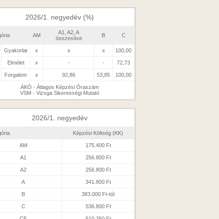
2026/1. negyedév (%)
A1, A2, A
ória
AM
B
C
összesítve
Gyakorlat
x
x
x
100,00
Elmélet
x
-
-
72,73
Forgalom
x
92,86
53,85
100,00
ÁKÓ - Átlagos Képzési Óraszám
VSM - Vizsga Sikerességi Mutató
2026/1. negyedév
ória
Képzési Költség (KK)
AM
175.400 Ft
A1
256.800 Ft
A2
256.800 Ft
A
341.800 Ft
B
383.000 Ft-tól
C
536.800 Ft
CE
510.250 Ft