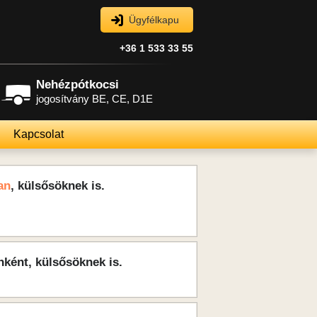
Ügyfélkapu
+36 1 533 33 55
Nehézpótkocsi
jogosítvány BE, CE, D1E
Kapcsolat
an
, külsősöknek is.
nként, külsősöknek is.