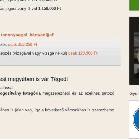
ás jogosítvány B-vel
1.150.000 Ft
 tananyaggal, kártyadíjjal!
pzés
csak 353.250 Ft
épzés (vizsgával vagy vizsga nélkül)
csak 129.900 Ft
est megyében is vár Téged!
atással,
ogosítvány kategória
megszerezhető és az ezekhez tartozó
Gyor
ében is jelen van, így a következő városokban is szerezhetsz