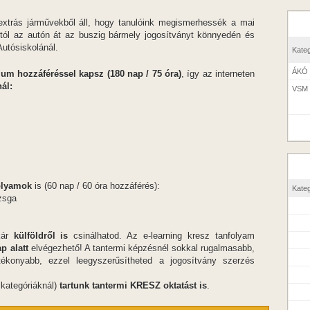
lextrás járművekből áll, hogy tanulóink megismerhessék a mai
ortól az autón át az buszig bármely jogosítványt könnyedén és
utósiskolánál.
Kateg
ÁKÓ
 hozzáféréssel kapsz (180 nap / 75 óra)
, így az interneten
ál:
VSM
olyamok
is (60 nap / 60 óra hozzáférés):
Kateg
zsga
kár
külföldről is
csinálhatod. Az e-learning kresz tanfolyam
p alatt
elvégezhető! A tantermi képzésnél sokkal rugalmasabb,
ékonyabb, ezzel leegyszerűsítheted a jogosítvány szerzés
 kategóriáknál)
tartunk tantermi KRESZ oktatást is
.