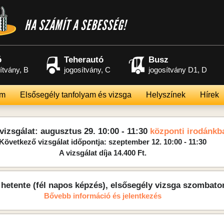
HA SZÁMÍT A SEBESSÉG!
ó
Teherautó
Busz
ítvány, B
jogosítvány, C
jogosítvány D1, D
am
Elsősegély tanfolyam és vizsga
Helyszínek
Hírek
vizsgálat: augusztus 29. 10:00 - 11:30
központi irodánkb
Következő vizsgálat időpontja: szeptember 12. 10:00 - 11:30
A vizsgálat díja 14.400 Ft.
hetente (fél napos képzés), elsősegély vizsga szombato
Bővebb információ és jelentkezés