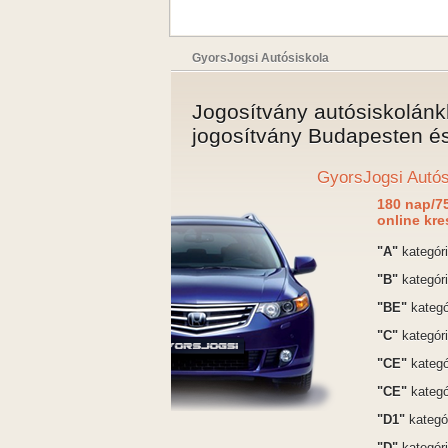
GyorsJogsi Autósiskola
Jogosítvány autósiskolánk
jogosítvány Budapesten é
GyorsJogsi Autós
180 nap/7
online kre
"A"
kategór
"B"
kategór
"BE"
kategó
"C"
kategór
"CE"
kategó
"CE"
kategó
"D1"
kategó
"D"
kategóri