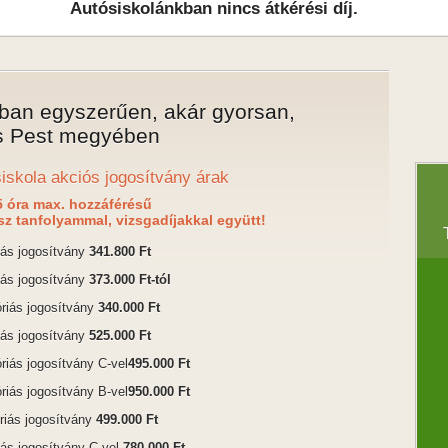
Autósiskolánkban nincs átkérési díj.
ban egyszerűen, akár gyorsan,
s Pest megyében
iskola akciós jogosítvány árak
5 óra max. hozzáférésű
sz tanfolyammal, vizsgadíjakkal együtt!
iás jogosítvány
341.800 Ft
iás jogosítvány
373.000 Ft-tól
riás jogosítvány
340.000 Ft
iás jogosítvány
525.000 Ft
riás jogosítvány C-vel
495.000 Ft
riás jogosítvány B-vel
950.000 Ft
riás jogosítvány
499.000 Ft
ás jogosítvány C-vel
780.000 Ft