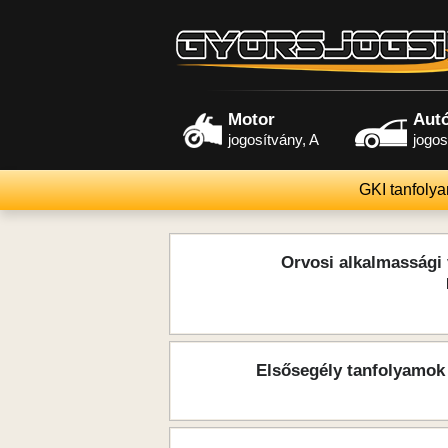
Motor
Aut
jogosítvány, A
jogos
GKI tanfoly
Orvosi alkalmassági 
Elsősegély tanfolyamok 