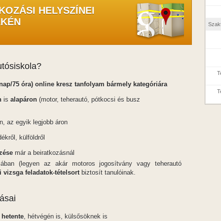
KOZÁSI HELYSZÍNEI
ÉKÉN
Szak
utósiskola?
T
nap/75 óra) online kresz tanfolyam bármely kategóriára
T
n
is
alapáron
(motor, teherautó, pótkocsi és busz
n, az egyik legjobb áron
dékről, külföldről
zése
már a beiratkozásnál
riában (legyen az akár motoros jogosítvány vagy teherautó
i vizsga feladatok-tételsort
biztosít tanulóinak.
ásai
 hetente
, hétvégén is, külsősöknek is