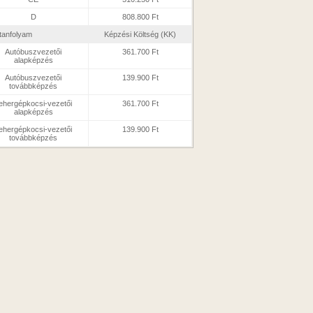
D
808.800 Ft
tanfolyam
Képzési Költség (KK)
Autóbuszvezetői
361.700 Ft
alapképzés
Autóbuszvezetői
139.900 Ft
továbbképzés
ehergépkocsi-vezetői
361.700 Ft
alapképzés
ehergépkocsi-vezetői
139.900 Ft
továbbképzés