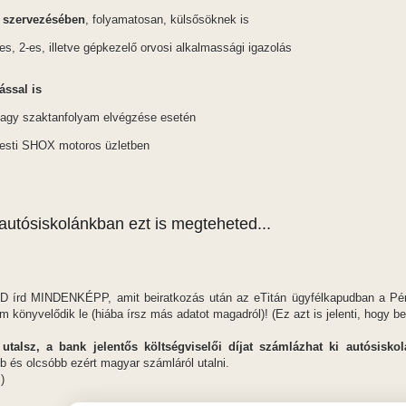
a szervezésében
, folyamatosan, külsősöknek is
es, 2-es, illetve gépkezelő orvosi alkalmassági igazolás
ással is
vagy szaktanfolyam elvégzése esetén
esti SHOX motoros üzletben
, autósiskolánkban ezt is megteheted...
d MINDENKÉPP, amit beiratkozás után az eTitán ügyfélkapudban a Pénzüg
könyvelődik le (hiába írsz más adatot magadról)! (Ez azt is jelenti, hogy bei
lsz, a bank jelentős költségviselői díjat számlázhat ki autósiskolá
 és olcsóbb ezért magyar számláról utalni.
)